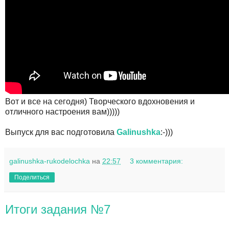
Вот и все на сегодня) Творческого вдохновения и
отличного настроения вам)))))
Выпуск для вас подготовила
Galinushka
:-)))
galinushka-rukodelochka
на
22:57
3 комментария:
Поделиться
Итоги задания №7